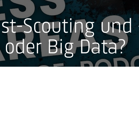
ist-Scouting und
 oder Big Data?
Concerts
Festivals
All