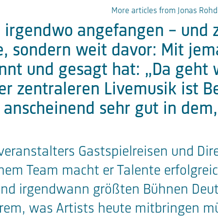
More articles from Jonas Roh
n GmbH
at irgendwo angefangen – und z
, sondern weit davor: Mit je
nnt und gesagt hat: „Da geht w
er zentraleren Livemusik ist 
anscheinend sehr gut in dem, 
eranstalters Gastspielreisen und Dire
em Team macht er Talente erfolgreich
n und irgendwann größten Bühnen Deu
derem, was Artists heute mitbringen m