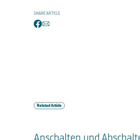
SHARE ARTICLE
facebook
email
Related Article
Anschalten und Abschalt