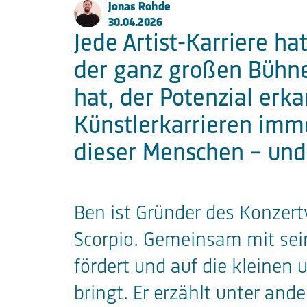
Jonas Rohde
FKP Scorpio Konzertproduktione
30.04.2026
Jede Artist-Karriere h
Große Elbstraße 277a
der ganz großen Bühne
22767 Hamburg
hat, der Potenzial erka
Künstlerkarrieren imm
Fon:
+49 (0) 40 853 88 888
dieser Menschen – und 
Email:
info@fkpscorpio.com
Ben ist Gründer des Konzertv
facebook
youtube
instagram
linkedin
Scorpio. Gemeinsam mit sein
fördert und auf die kleine
bringt. Er erzählt unter an