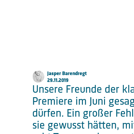
22767 Hamburg
Fon:
+49 (0) 40 853 88 888
Email:
info@fkpscorpio.com
facebook
youtube
instagram
linkedin
Jasper Barendregt
29.11.2019
Unsere Freunde der kl
Premiere im Juni gesa
dürfen. Ein großer Feh
sie gewusst hätten, mi