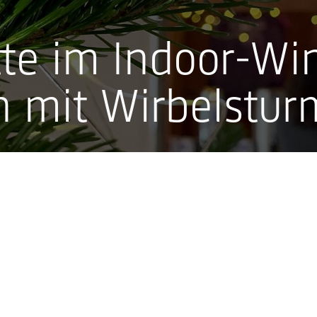
tte im Indoor-Wi
 mit Wirbelstur
Concerts
Festivals
All
n GmbH