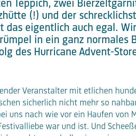
en Teppich, zwei Bierzeltgarni
hütte (!) und der schrecklichs
st das eigentlich auch egal. Wir
erümpel in ein ganz normales 
folg des Hurricane Advent-Store
ender Veranstalter mit etlichen hunde
hen sicherlich nicht mehr so nahbar,
 bei uns nach wie vor ein Haufen von M
 Festivalliebe war und ist. Und Scheeße