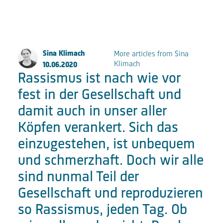
FKP Scorpio Konzertproduktionen GmbH
Sina Klimach
More articles from Sina
Große Elbstraße 277a
Klimach
10.06.2020
22767 Hamburg
Rassismus ist nach wie vor
fest in der Gesellschaft und
Fon:
+49 (0) 40 853 88 888
Email:
info@fkpscorpio.com
damit auch in unser aller
Köpfen verankert. Sich das
einzugestehen, ist unbequem
facebook
youtube
instagram
linkedin
und schmerzhaft. Doch wir alle
sind nunmal Teil der
Gesellschaft und reproduzieren
so Rassismus, jeden Tag. Ob