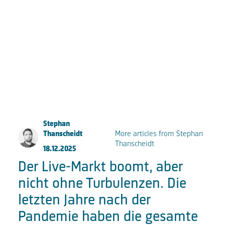
FKP Scorpio Konzertproduktionen GmbH
Große Elbstraße 277a
22767 Hamburg
Fon:
+49 (0) 40 853 88 888
Email:
info@fkpscorpio.com
Stephan
Thanscheidt
More articles from Stephan
Thanscheidt
18.12.2025
facebook
youtube
instagram
linkedin
Der Live-Markt boomt, aber
nicht ohne Turbulenzen. Die
letzten Jahre nach der
Pandemie haben die gesamte