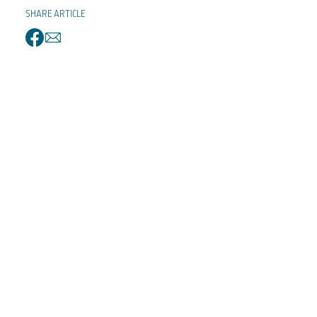
SHARE ARTICLE
facebook
email