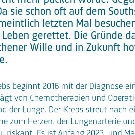
Da sie schon oft auf dem Souths
meintlich letzten Mal besuchen
 Leben gerettet. Die Gründe da
hener Wille und in Zukunft hof
e.
bs beginnt 2016 mit der Diagnose e
gt von Chemotherapien und Operatio
nd der Lunge. Der Krebs streut nach e
he zum Herzen, der Lungenarterie und
u riskant. Es ist Anfang 2023, und M