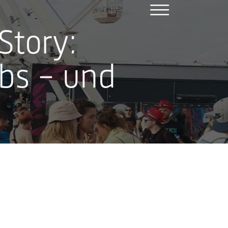
menu
Story:
cross
bs – und