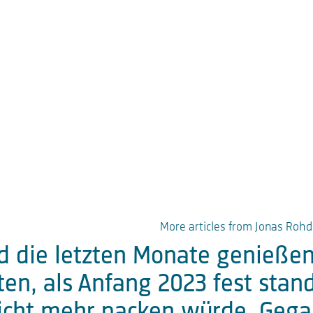
n GmbH
More articles from Jonas Roh
die letzten Monate genießen“:
en, als Anfang 2023 fest stand
cht mehr packen würde. Gegan