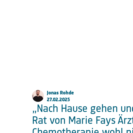
FKP Scorpio Konzertproduktione
Große Elbstraße 277a
22767 Hamburg
Fon:
+49 (0) 40 853 88 888
Email:
info@fkpscorpio.com
Jonas Rohde
facebook
youtube
instagram
linkedin
27.02.2025
„Nach Hause gehen und 
Rat von Marie Fays Ärzt
Chemotherapie wohl ni