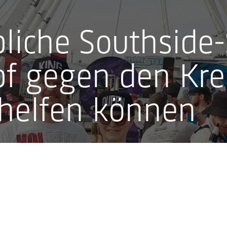
liche Southside-
f gegen den Kre
Concerts
Festivals
All
 helfen können