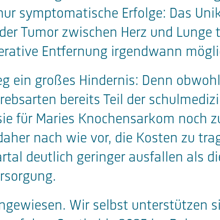
 nur symptomatische Erfolge: Das Uni
s der Tumor zwischen Herz und Lunge 
erative Entfernung irgendwann mögli
eg ein großes Hindernis: Denn obwohl
ebsarten bereits Teil der schulmediz
 sie für Maries Knochensarkom noch zu
aher nach wie vor, die Kosten zu tra
tal deutlich geringer ausfallen als d
ersorgung.
angewiesen. Wir selbst unterstützen s